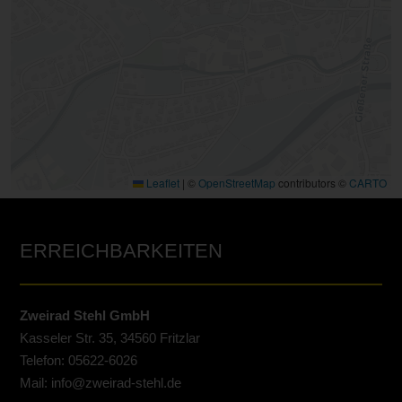
Leaflet
|
©
OpenStreetMap
contributors ©
CARTO
ERREICHBARKEITEN
Zweirad Stehl GmbH
Kasseler Str. 35, 34560 Fritzlar
Telefon: 05622-6026
Mail: info@zweirad-stehl.de